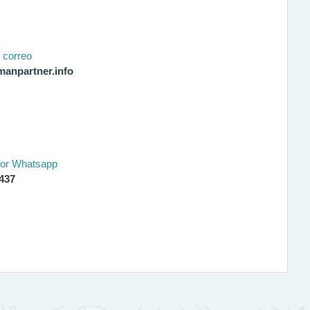
 correo
anpartner.info
por Whatsapp
437